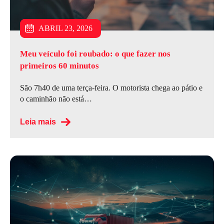
JULHO 6, 2026
JUNHO 15, 2026
ABRIL 23, 2026
Meu veículo foi roubado: o que fazer nos
primeiros 60 minutos
São 7h40 de uma terça-feira. O motorista chega ao pátio e
o caminhão não está…
Leia mais