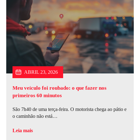
JULHO 6, 2026
JUNHO 15, 2026
ABRIL 23, 2026
Meu veículo foi roubado: o que fazer nos
primeiros 60 minutos
São 7h40 de uma terça-feira. O motorista chega ao pátio e
o caminhão não está…
Leia mais