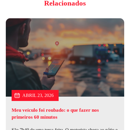
Relacionados
JULHO 6, 2026
JUNHO 15, 2026
ABRIL 23, 2026
Meu veículo foi roubado: o que fazer nos
primeiros 60 minutos
São 7h40 de uma terça-feira. O motorista chega ao pátio e