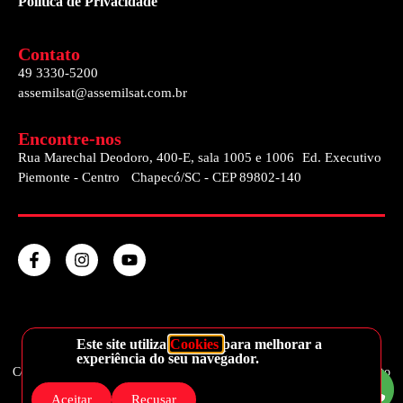
Política de Privacidade
Contato
49 3330-5200
assemilsat@assemilsat.com.br
Encontre-nos
Rua Marechal Deodoro, 400-E, sala 1005 e 1006 Ed. Executivo
Piemonte - Centro Chapecó/SC - CEP 89802-140
Este site utiliza
Cookies
para melhorar a
experiência do seu navegador.
Copyright © 2024 Todos os direitos reservados à Assemilsat Rastreamento
e Logística Veicular | Concepção Doss Propaganda
Aceitar
Recusar