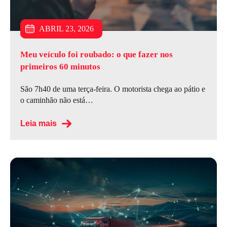
JULHO 6, 2026
JUNHO 15, 2026
ABRIL 23, 2026
Meu veículo foi roubado: o que fazer nos
primeiros 60 minutos
São 7h40 de uma terça-feira. O motorista chega ao pátio e
o caminhão não está…
Leia mais