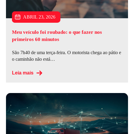
JULHO 6, 2026
JUNHO 15, 2026
ABRIL 23, 2026
Meu veículo foi roubado: o que fazer nos
primeiros 60 minutos
São 7h40 de uma terça-feira. O motorista chega ao pátio e
o caminhão não está…
Leia mais