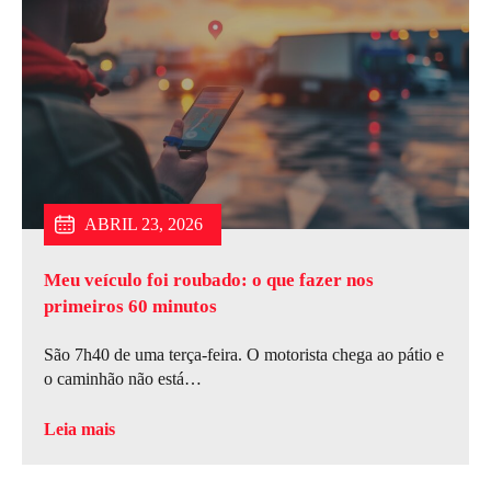
JULHO 6, 2026
JUNHO 15, 2026
ABRIL 23, 2026
Meu veículo foi roubado: o que fazer nos
primeiros 60 minutos
São 7h40 de uma terça-feira. O motorista chega ao pátio e
o caminhão não está…
Leia mais